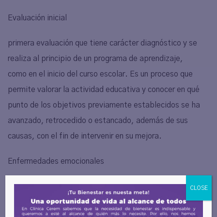
Evaluación inicial
primera evaluación que tiene carácter diagnóstico y se
realiza al principio de un programa de aprendizaje,
como en el inicio del curso escolar. Es un proceso que
permite valorar la actividad educativa y conocer en qué
punto de los objetivos previamente establecidos se ha
avanzado, retrocedido o estancado, además de sus
causas, con el fin de intervenir en su mejora.
Enfermedades emocionales
patrones de pensamiento y de conducta que alteran el
CLOSE
funcionamiento de una persona y su equilibrio