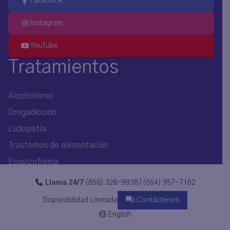
Facebook
Instagram
YouTube
Tratamientos
Alcoholismo
Drogadicción
Ludopatía
Trastornos de alimentación
Esquizofrenia
Bipolaridad
Llama 24/7
(858) 326-9938 | (664) 957-7162
Trastornos de personalidad
Disponibilidad Limitada
Contáctenos
Trastornos mentales
English
Conductas adictivas