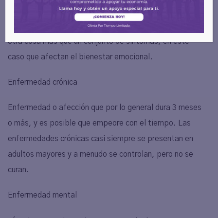
psicológico.
Debemos partir de la idea de que un trastorno no es
otra cosa más que un conjunto de síntomas, en este
caso que afectan el bienestar emocional.
Enfermedad crónica
Enfermedad o afección que por lo general dura 3 meses
o más, y es posible que empeore con el tiempo. Las
enfermedades crónicas casi siempre se presentan en
adultos mayores y a menudo se controlan, pero no se
curan.
Enfermedad mental