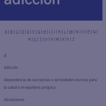
A
|
B
|
C
|
D
|
E
|
F
|
G
|
H
|
I
| J | K |
L
|
M
| N | O |
P
| Q |
R |
S
|
T
| U | V | W | X | Y | Z
A
Adicción
Dependencia de sustancias o actividades nocivas para
la salud o el equilibrio psíquico.
Alcoholismo