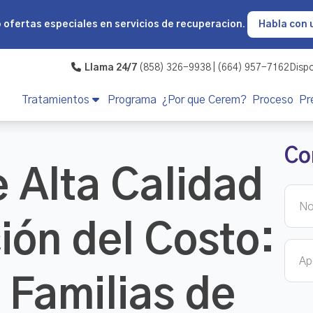
o
ofertas especiales en servicios de recuperacion.
Habla con 
Llama 24/7
(858) 326-9938 | (664) 957-7162
Dispo
Tratamientos
Programa
¿Por que Cerem?
Proceso
Pr
Co
 Alta Calidad
ión del Costo:
 Familias de