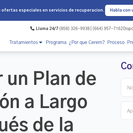
o
ofertas especiales en servicios de recuperacion.
Habla con 
Llama 24/7
(858) 326-9938 | (664) 957-7162
Dispo
Tratamientos
Programa
¿Por que Cerem?
Proceso
Pr
Co
 un Plan de
ón a Largo
ués de la